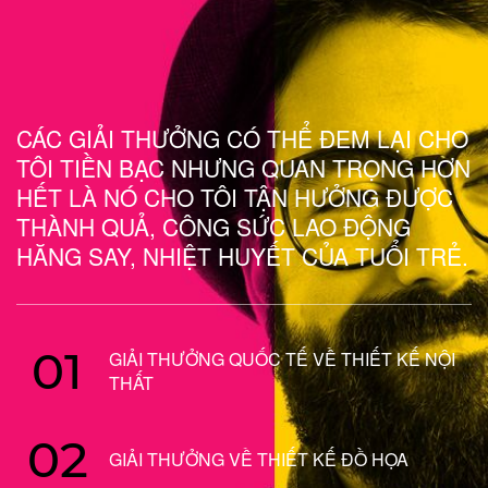
CÁC GIẢI THƯỞNG CÓ THỂ ĐEM LẠI CHO
TÔI TIỀN BẠC NHƯNG QUAN TRỌNG HƠN
HẾT LÀ NÓ CHO TÔI TẬN HƯỞNG ĐƯỢC
THÀNH QUẢ, CÔNG SỨC LAO ĐỘNG
HĂNG SAY, NHIỆT HUYẾT CỦA TUỔI TRẺ.
01
GIẢI THƯỞNG QUỐC TẾ VỀ THIẾT KẾ NỘI
THẤT
02
GIẢI THƯỞNG VỀ THIẾT KẾ ĐỒ HỌA