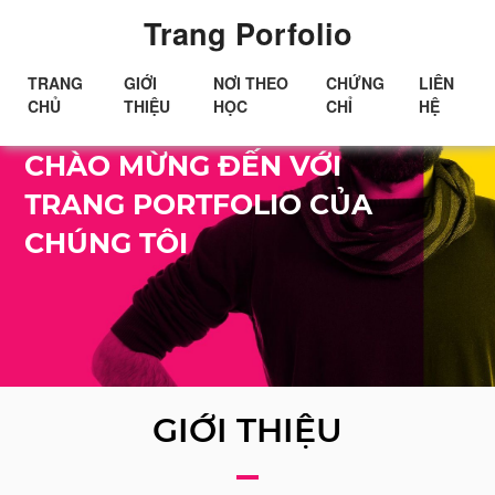
Trang Porfolio
TRANG
GIỚI
NƠI THEO
CHỨNG
LIÊN
CHỦ
THIỆU
HỌC
CHỈ
HỆ
Xin chào!
CHÀO MỪNG ĐẾN VỚI
TRANG PORTFOLIO CỦA
CHÚNG TÔI
GIỚI THIỆU